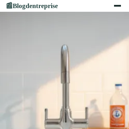
Blogdentreprise
📰