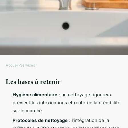
Accueil
›
Services
SERVICES
Les bases à retenir
Top 5 stratégies pour un
nettoyage agroalimentaire
Hygiène alimentaire
: un nettoyage rigoureux
impeccable
prévient les intoxications et renforce la crédibilité
sur le marché.
Nicet
•
15/04/2026 14:57
•
10 min de lecture
Protocoles de nettoyage
: l’intégration de la