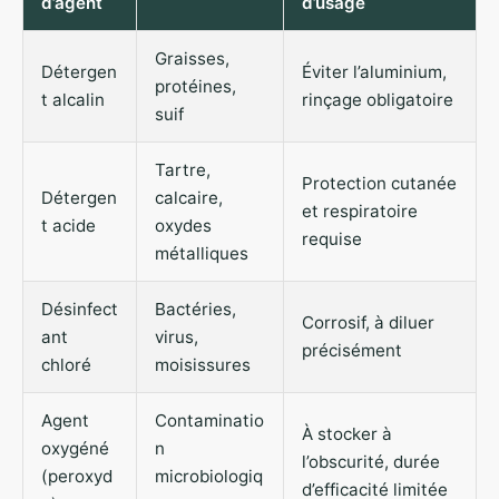
d’agent
d’usage
Graisses,
Détergen
Éviter l’aluminium,
protéines,
t alcalin
rinçage obligatoire
suif
Tartre,
Protection cutanée
Détergen
calcaire,
et respiratoire
t acide
oxydes
requise
métalliques
Désinfect
Bactéries,
Corrosif, à diluer
ant
virus,
précisément
chloré
moisissures
Agent
Contaminatio
À stocker à
oxygéné
n
l’obscurité, durée
(peroxyd
microbiologiq
d’efficacité limitée