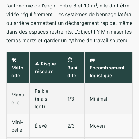
l’autonomie de l’engin. Entre 6 et 10 m³, elle doit être
vidée régulièrement. Les systèmes de bennage latéral
ou arrière permettent un déchargement rapide, même
dans des espaces restreints. L’objectif ? Minimiser les
temps morts et garder un rythme de travail soutenu.
🛠️
⏱️
🚛
⚠️ Risque
Méth
Rapi
Encombrement
réseaux
ode
dité
logistique
Faible
Manu
(mais
1/3
Minimal
elle
lent)
Mini-
Élevé
2/3
Moyen
pelle