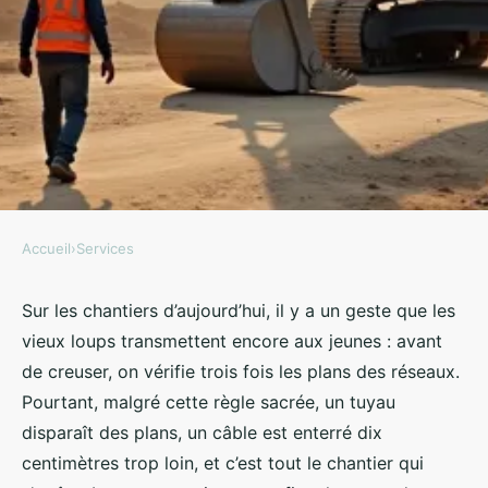
Accueil
›
Services
SERVICES
Pourquoi l'aspiration sur
Sur les chantiers d’aujourd’hui, il y a un geste que les
vieux loups transmettent encore aux jeunes : avant
chantier est un atout décisif pour
de creuser, on vérifie trois fois les plans des réseaux.
vos travaux
Pourtant, malgré cette règle sacrée, un tuyau
disparaît des plans, un câble est enterré dix
Nicet
•
15/05/2026 09:07
•
10 min de lecture
centimètres trop loin, et c’est tout le chantier qui