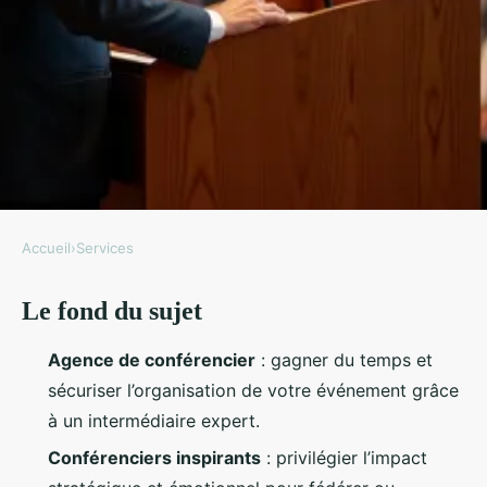
Accueil
›
Services
SERVICES
Le fond du sujet
Sélectionner un conférencier
inspirant pour votre événement
Agence de conférencier
: gagner du temps et
sécuriser l’organisation de votre événement grâce
Nicet
•
28/05/2026 09:02
•
9 min de lecture
à un intermédiaire expert.
Conférenciers inspirants
: privilégier l’impact